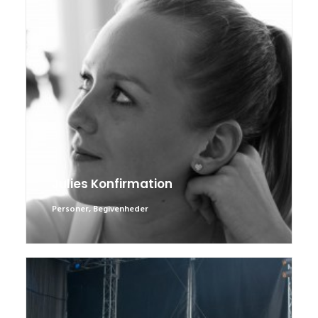
Julies Konfirmation
Personer
,
Begivenheder