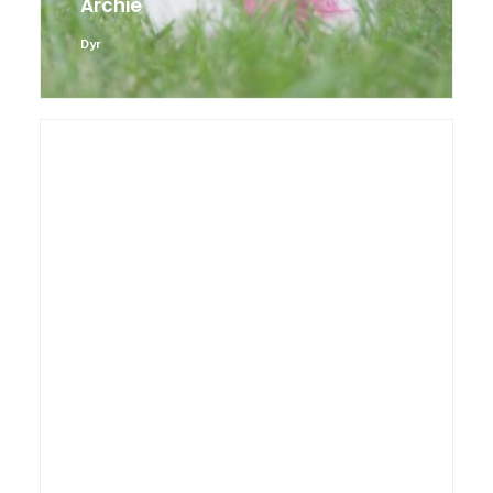
Dyr
Archie og Tess
Dyr