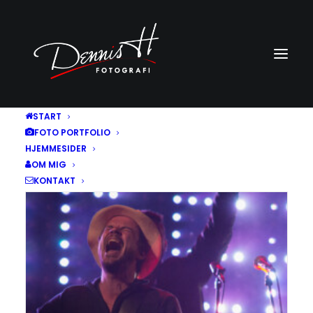
START
FOTO PORTFOLIO
VIS ALLE
BEGIVENHEDER
BØRN
DYR
KONCERT
HJEMMESIDER
NATUR
PERSONER
OM MIG
KONTAKT