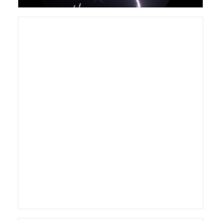
Lærkes konfirmation
Personer
,
Begivenheder