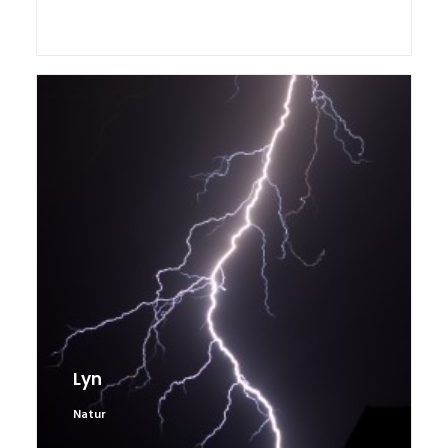
Personer
,
Begivenheder
,
Børn
Lyn
Natur